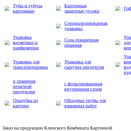
Тубы и тубусы
Картонные
Гоф
картонные
защитные уголки
Специализированная
упаковка
Упаковка
Упа
Соль поваренная
косметики и
для
пищевая
парфюмерии
мо
Упа
Упаковка для
Упаковка для
вин
транспортировки
сыпучих продуктов
во
изд
и хранения
с фольгированным
печатной
внутренним слоем
продукции
Опалубка из
Обсадные трубы для
картона
взрывных работ
Заказ на продукцию Клинского Комбината Картонной