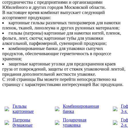
сотрудничества с предприятиями и организациями
Юбилейного и других городов Московской области.
В настоящее время комбинат выпускает следующий
ассортимент продукции:
картонные гильзы различных типоразмеров для намотки
пленок, тканей, линолеума и других рулонных материалов;
гильзы (патроны) картонные для намотки нитей, пленок,
фольги, лент, скотча; картонные тубы для упаковки
алкогольной, парфюмерной, сувенирной продукции;
комбинированные банки для упаковки сыпучих
продуктов, обеспечивающие герметичность в процессе
хранения;
защитные картонные уголки для предохранения краев
груза от повреждений, защиты от стяжек упаковочной лентой,
придания дополнительной жесткости упаковке.
С этой страницы Вы можете перейти непосредственно на
страницу с характеристиками интересующей Вас продукции.
Гильзы
Комбинированная
Гоф
картонные
банка
3-х
Патроны
Подарочная
Гоф
бумажные
упаковка
2-х