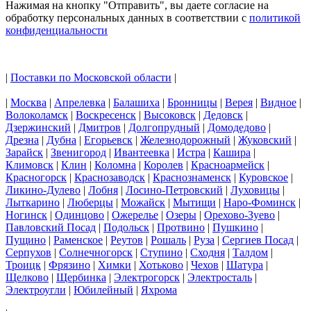
Нажимая на кнопку "Отправить", вы даете согласие на
обработку персональных данных в соответствии с
политикой
конфиденциальности
|
Поставки по Московской области
|
|
Москва
|
Апрелевка
|
Балашиха
|
Бронницы
|
Верея
|
Видное
|
Волоколамск
|
Воскресенск
|
Высоковск
|
Дедовск
|
Дзержинский
|
Дмитров
|
Долгопрудный
|
Домодедово
|
Дрезна
|
Дубна
|
Егорьевск
|
Железнодорожный
|
Жуковский
|
Зарайск
|
Звенигород
|
Ивантеевка
|
Истра
|
Кашира
|
Климовск
|
Клин
|
Коломна
|
Королев
|
Красноармейск
|
Красногорск
|
Краснозаводск
|
Краснознаменск
|
Куровское
|
Ликино-Дулево
|
Лобня
|
Лосино-Петровский
|
Луховицы
|
Лыткарино
|
Люберцы
|
Можайск
|
Мытищи
|
Наро-Фоминск
|
Ногинск
|
Одинцово
|
Ожерелье
|
Озеры
|
Орехово-Зуево
|
Павловский Посад
|
Подольск
|
Протвино
|
Пушкино
|
Пущино
|
Раменское
|
Реутов
|
Рошаль
|
Руза
|
Сергиев Посад
|
Серпухов
|
Солнечногорск
|
Ступино
|
Сходня
|
Талдом
|
Троицк
|
Фрязино
|
Химки
|
Хотьково
|
Чехов
|
Шатура
|
Щелково
|
Щербинка
|
Электрогорск
|
Электросталь
|
Электроугли
|
Юбилейный
|
Яхрома