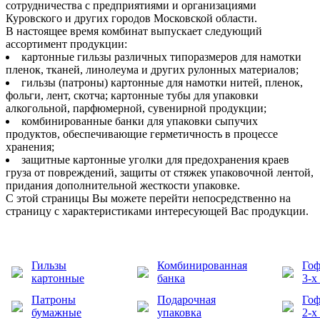
сотрудничества с предприятиями и организациями
Куровского и других городов Московской области.
В настоящее время комбинат выпускает следующий
ассортимент продукции:
картонные гильзы различных типоразмеров для намотки
пленок, тканей, линолеума и других рулонных материалов;
гильзы (патроны) картонные для намотки нитей, пленок,
фольги, лент, скотча; картонные тубы для упаковки
алкогольной, парфюмерной, сувенирной продукции;
комбинированные банки для упаковки сыпучих
продуктов, обеспечивающие герметичность в процессе
хранения;
защитные картонные уголки для предохранения краев
груза от повреждений, защиты от стяжек упаковочной лентой,
придания дополнительной жесткости упаковке.
С этой страницы Вы можете перейти непосредственно на
страницу с характеристиками интересующей Вас продукции.
Гильзы
Комбинированная
Гоф
картонные
банка
3-х
Патроны
Подарочная
Гоф
бумажные
упаковка
2-х