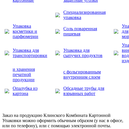
картонные
защитные уголки
Специализированная
упаковка
Упаковка
Упа
Соль поваренная
косметики и
для
пищевая
парфюмерии
мо
Упа
Упаковка для
Упаковка для
вин
транспортировки
сыпучих продуктов
во
изд
и хранения
с фольгированным
печатной
внутренним слоем
продукции
Опалубка из
Обсадные трубы для
картона
взрывных работ
Заказ на продукцию Клинского Комбината Картонной
Упаковки можно оформить обычным образом (у нас в офисе,
или по телефону), или с помощью электронной почты.