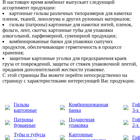
В настоящее время комбинат выпускает следующий
ассортимент продукции:
картонные гильзы различных типоразмеров для намотки
пленок, тканей, линолеума и других рулонных материалов;
гильзы (патроны) картонные для намотки нитей, пленок,
фольги, лент, скотча; картонные тубы для упаковки
алкогольной, парфюмерной, сувенирной продукции;
комбинированные банки для упаковки сыпучих
продуктов, обеспечивающие герметичность в процессе
хранения;
защитные картонные уголки для предохранения краев
груза от повреждений, защиты от стяжек упаковочной лентой,
придания дополнительной жесткости упаковке.
С этой страницы Вы можете перейти непосредственно на
страницу с характеристиками интересующей Вас продукции.
Гильзы
Комбинированная
Гоф
картонные
банка
3-х
Патроны
Подарочная
Гоф
бумажные
упаковка
2-х
Тубы и тубусы
Картонные
Гоф