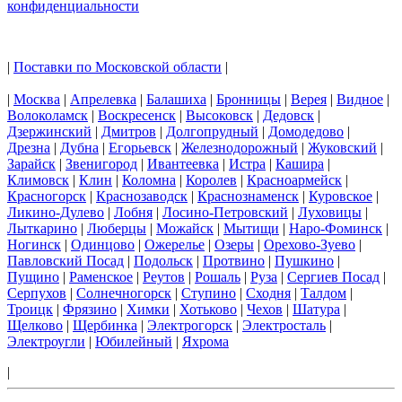
конфиденциальности
|
Поставки по Московской области
|
|
Москва
|
Апрелевка
|
Балашиха
|
Бронницы
|
Верея
|
Видное
|
Волоколамск
|
Воскресенск
|
Высоковск
|
Дедовск
|
Дзержинский
|
Дмитров
|
Долгопрудный
|
Домодедово
|
Дрезна
|
Дубна
|
Егорьевск
|
Железнодорожный
|
Жуковский
|
Зарайск
|
Звенигород
|
Ивантеевка
|
Истра
|
Кашира
|
Климовск
|
Клин
|
Коломна
|
Королев
|
Красноармейск
|
Красногорск
|
Краснозаводск
|
Краснознаменск
|
Куровское
|
Ликино-Дулево
|
Лобня
|
Лосино-Петровский
|
Луховицы
|
Лыткарино
|
Люберцы
|
Можайск
|
Мытищи
|
Наро-Фоминск
|
Ногинск
|
Одинцово
|
Ожерелье
|
Озеры
|
Орехово-Зуево
|
Павловский Посад
|
Подольск
|
Протвино
|
Пушкино
|
Пущино
|
Раменское
|
Реутов
|
Рошаль
|
Руза
|
Сергиев Посад
|
Серпухов
|
Солнечногорск
|
Ступино
|
Сходня
|
Талдом
|
Троицк
|
Фрязино
|
Химки
|
Хотьково
|
Чехов
|
Шатура
|
Щелково
|
Щербинка
|
Электрогорск
|
Электросталь
|
Электроугли
|
Юбилейный
|
Яхрома
|