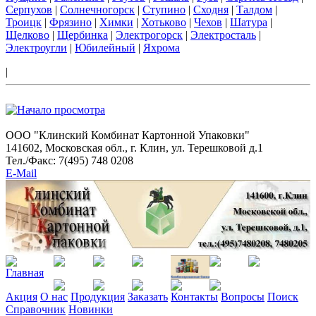
Серпухов
|
Солнечногорск
|
Ступино
|
Сходня
|
Талдом
|
Троицк
|
Фрязино
|
Химки
|
Хотьково
|
Чехов
|
Шатура
|
Щелково
|
Щербинка
|
Электрогорск
|
Электросталь
|
Электроугли
|
Юбилейный
|
Яхрома
|
ООО "Клинский Комбинат Картонной Упаковки"
141602, Московская обл., г. Клин, ул. Терешковой д.1
Тел./Факс: 7(495) 748 0208
E-Mail
Акция
О нас
Продукция
Заказать
Контакты
Вопросы
Поиск
Справочник
Новинки