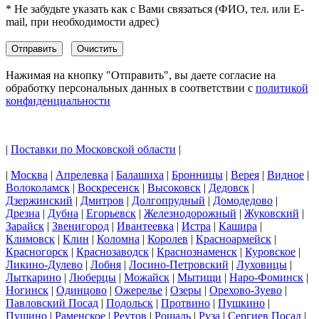
* Не забудьте указать как с Вами связаться (ФИО, тел. или E-
mail, при необходимости адрес)
Нажимая на кнопку "Отправить", вы даете согласие на
обработку персональных данных в соответствии с
политикой
конфиденциальности
|
Поставки по Московской области
|
|
Москва
|
Апрелевка
|
Балашиха
|
Бронницы
|
Верея
|
Видное
|
Волоколамск
|
Воскресенск
|
Высоковск
|
Дедовск
|
Дзержинский
|
Дмитров
|
Долгопрудный
|
Домодедово
|
Дрезна
|
Дубна
|
Егорьевск
|
Железнодорожный
|
Жуковский
|
Зарайск
|
Звенигород
|
Ивантеевка
|
Истра
|
Кашира
|
Климовск
|
Клин
|
Коломна
|
Королев
|
Красноармейск
|
Красногорск
|
Краснозаводск
|
Краснознаменск
|
Куровское
|
Ликино-Дулево
|
Лобня
|
Лосино-Петровский
|
Луховицы
|
Лыткарино
|
Люберцы
|
Можайск
|
Мытищи
|
Наро-Фоминск
|
Ногинск
|
Одинцово
|
Ожерелье
|
Озеры
|
Орехово-Зуево
|
Павловский Посад
|
Подольск
|
Протвино
|
Пушкино
|
Пущино
|
Раменское
|
Реутов
|
Рошаль
|
Руза
|
Сергиев Посад
|