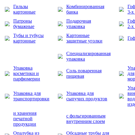
Гильзы
Комбинированная
Гоф
картонные
банка
3-х
Патроны
Подарочная
Гоф
бумажные
упаковка
2-х
Тубы и тубусы
Картонные
Гоф
картонные
защитные уголки
Специализированная
упаковка
Упаковка
Упа
Соль поваренная
косметики и
для
пищевая
парфюмерии
мо
Упа
Упаковка для
Упаковка для
вин
транспортировки
сыпучих продуктов
во
изд
и хранения
с фольгированным
печатной
внутренним слоем
продукции
Опалубка из
Обсадные трубы для