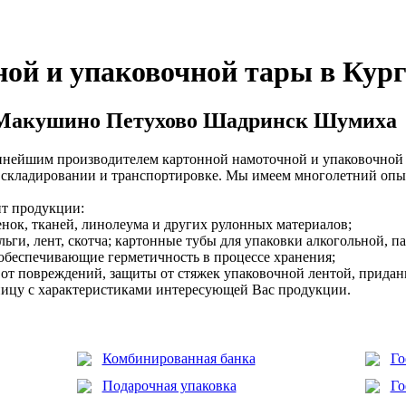
ой и упаковочной тары в Кур
 Макушино Петухово Шадринск Шумиха
нейшим производителем картонной намоточной и упаковочной 
 складировании и транспортировке. Мы имеем многолетний опы
нт продукции:
нок, тканей, линолеума и других рулонных материалов;
льги, лент, скотча; картонные тубы для упаковки алкогольной,
обеспечивающие герметичность в процессе хранения;
 от повреждений, защиты от стяжек упаковочной лентой, придан
ницу с характеристиками интересующей Вас продукции.
Комбинированная банка
Го
Подарочная упаковка
Го