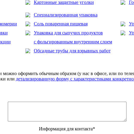
Картонные защитные уголки
Го
Специализированная упаковка
рфюмерии
Соль поваренная пищевая
Уп
овки
Упаковка для сыпучих продуктов
Уп
укции
с фольгированным внутренним слоем
Обсадные трубы для взрывных работ
 можно оформить обычным образом (у нас в офисе, или по телеф
явки или
детализированную форму с характеристиками конкретно
Информация для контакта*