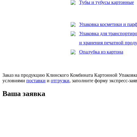
Тубы и тубусы картонные
Упаковка косметики и па
Упаковка для транспортир
и хранения печатной прод
Опалубка из картона
Заказ на продукцию Клинского Комбината Картонной Упаковки
условиями
поставки
и
отгрузки
, заполните форму экспресс-за
Ваша заявка