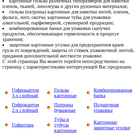
картонные гильзы различных типоразмеров для намотки
пленок, тканей, линолеума и других рулонных материалов;
гильзы (патроны) картонные для намотки нитей, пленок,
фольги, лент, скотча; картонные тубы для упаковки
алкогольной, парфюмерной, сувенирной продукции;
комбинированные банки для упаковки сыпучих
продуктов, обеспечивающие герметичность в процессе
хранения;
защитные картонные уголки для предохранения краев
груза от повреждений, защиты от стяжек упаковочной лентой,
придания дополнительной жесткости упаковке.
С этой страницы Вы можете перейти непосредственно на
страницу с характеристиками интересующей Вас продукции.
Гофрокартон
Гильзы
Комбинированная
3-х слойный
картонные
банка
Гофрокартон
Патроны
Подарочная
2-х слойный
бумажные
упаковка
Тубы и
Картонные
Гофротара
тубусы
защитные уголки
картонные