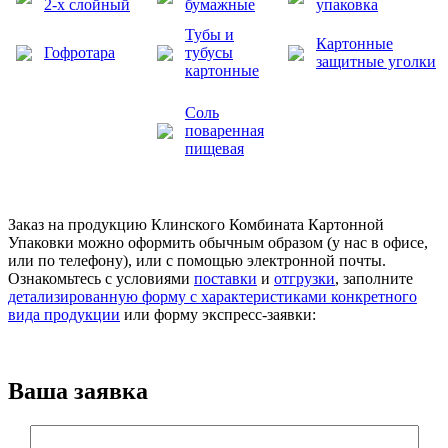
2-х слойный
бумажные
упаковка
Тубы и
Картонные
Гофротара
тубусы
защитные уголки
картонные
Соль
поваренная
пищевая
Заказ на продукцию Клинского Комбината Картонной
Упаковки можно оформить обычным образом (у нас в офисе,
или по телефону), или с помощью электронной почты.
Ознакомьтесь с условиями
поставки
и
отгрузки
, заполните
детализированную форму с характеристиками конкретного
вида продукции
или форму экспресс-заявки:
Ваша заявка