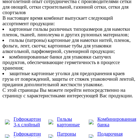
многолетний опыт сотрудничества с производителями сетки
для овощей, сетки строительной, газонной сетки, сетки для
спортзалов
В настоящее время комбинат выпускает следующий
ассортимент продукции:
картонные гильзы различных типоразмеров для намотки
пленок, тканей, линолеума и других рулонных материалов;
гильзы (патроны) картонные для намотки нитей, пленок,
фольги, лент, скотча; картонные тубы для упаковки
алкогольной, парфюмерной, сувенирной продукции;
комбинированные банки для упаковки сыпучих
продуктов, обеспечивающие герметичность в процессе
хранения;
защитные картонные уголки для предохранения краев
груза от повреждений, защиты от стяжек упаковочной лентой,
придания дополнительной жесткости упаковке.
С этой страницы Вы можете перейти непосредственно на
страницу с характеристиками интересующей Вас продукции.
Гофрокартон
Гильзы
Комбинированная
3-х слойный
картонные
банка
Гофрокартон
Патроны
Подарочная